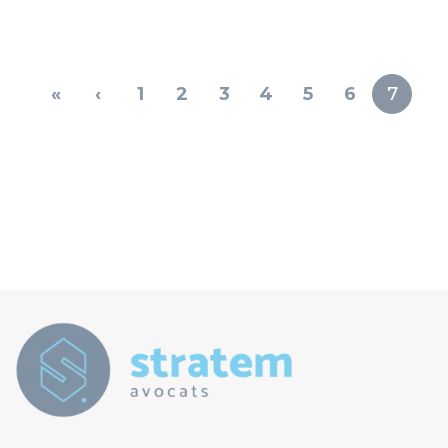
«
‹
1
2
3
4
5
6
7