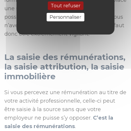
formule exécutoire suffisent à mettre en place
Tout refuser
une saisie. Cela signifie qu’une saisie est
possible sur cette base alors même que vous
Personnaliser
n’avez pas été condamné par un Juge ! Il faut
donc être extrêmement vigilant.
La saisie des rémunérations,
la saisie attribution, la saisie
immobilière
Si vous percevez une rémunération au titre de
votre activité professionnelle, celle-ci peut
être saisie à la source sans que votre
employeur ne puisse s’y opposer.
C’est la
saisie des rémunérations
.