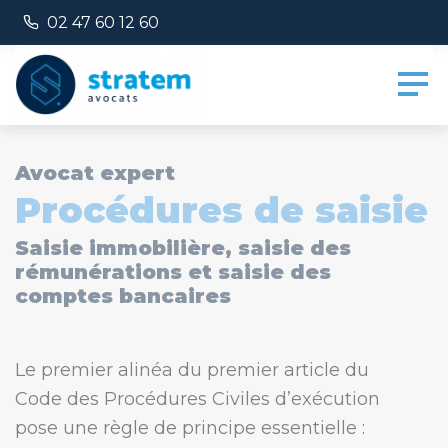
Panneau de gestion des cookies
Numéro de téléphone :
02 47 60 12 60
Avocat expert
Procédures de saisie
Saisie immobilière, saisie des
rémunérations et saisie des
comptes bancaires
Le premier alinéa du premier article du
Code des Procédures Civiles d’exécution
pose une règle de principe essentielle :