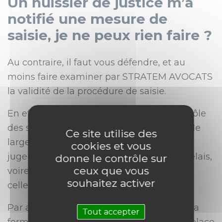
Un huissier de justice m’a
notifié une mesure de
saisie, je ne peux rien faire ?
Au contraire, il faut vous défendre, et au
moins faire examiner par STRATEM AVOCATS
la validité de la procédure de saisie.
En effet, il existe un Juge chargé du contrôle
des saisies : Le Juge de l’exécution. Doté de
Ce site utilise des
larges pouvoirs, il peut interpréter les
cookies et vous
jugements rendus, ordonner l’octroi de délais,
donne le contrôle sur
ceux que vous
voire ordonner la mainlevée de la saisie si
souhaitez activer
celle-ci est illégale.
Par ailleurs, les actes notariés revêtus de la
Tout accepter