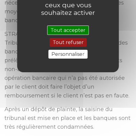
nécessaires depuis la dématérialisation des
ceux que vous
moyens de paiement et des opérations
souhaitez activer
bancaires.
Tout accepter
STRATEM AVOCATS intervient devant les
Tribunaux pour obtenir la condamnation des
Tout refuser
banques à rembourser à leurs clients des
Personnaliser
prélèvements frauduleux ou des virements
non-autorisés. La loi est claire : Toute
opération bancaire qui n’a pas été autorisée
par le client doit faire l’objet d’un
remboursement si le client n’est pas en faute.
Après un dépôt de plainte, la saisine du
tribunal est mise en place et les banques sont
très régulièrement condamnées.