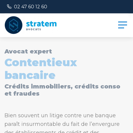
Panneau de gestion des cookies
Numéro de téléphone :
02 47 60 12 60
Avocat expert
Contentieux
bancaire
Crédits immobiliers, crédits conso
et fraudes
Bien souvent un litige contre une banque
paraît insurmontable du fait de l’envergure
des établissements de crédit et des