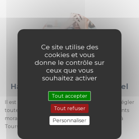
Ce site utilise des
cookies et vous
donne le contrôle sur
ceux que vous
souhaitez activer
Harcèlement moral ou sexuel
Tout accepter
Il est possible avec l’assistance d’un avocat, de régler
Tout refuser
toutes les problématiques liées aux harcèlements
moral ou sexuel. Contactez STRATEM Avocats à
Personnaliser
Tours.