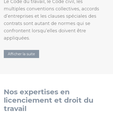
Le Code du travail, le Code civil, les
multiples conventions collectives, accords
d’entreprises et les clauses spéciales des
contrats sont autant de normes qui se
confrontent lorsqu’elles doivent être
appliquées.
C’est bien souvent au moment de la rupture
Afficher la suite
du contrat de travail que l’on examine la
régularité de la relation de travail, et bien
entendu la régularité des motifs de la
rupture. Maître Alexandre vous accompagne
pour faire valoir vos droits lors de la rupture
Nos expertises en
du contrat
(licenciement, démission, prise
licenciement et droit du
d’acte, rupture conventionnelle…etc.)
travail
L’assistance de l’avocat est également