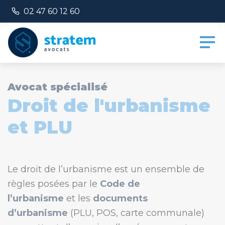
Panneau de gestion des cookies
Numéro de téléphone :
02 47 60 12 60
Avocat spécialisé
Droit de l'urbanisme
et PLU
Le droit de l’urbanisme est un ensemble de
règles posées par le
Code de
l’urbanisme
et les
documents
d’urbanisme
(PLU, POS, carte communale)