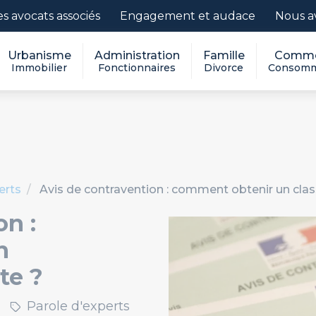
es avocats associés
Engagement et audace
Nous a
Urbanisme
Administration
Famille
Comme
Immobilier
Fonctionnaires
Divorce
Consomm
erts
Avis de contravention : comment obtenir un cla
on :
n
te ?
Parole d'experts