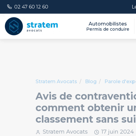
Panneau de gestion des cookies
Numéro de téléphone :
L
02 47 60 12 60
Automobilistes
Permis de conduire
Stratem Avocats
Blog
Parole d'exp
Avis de contraventi
comment obtenir u
classement sans sui
Stratem Avocats
17
juin
2024