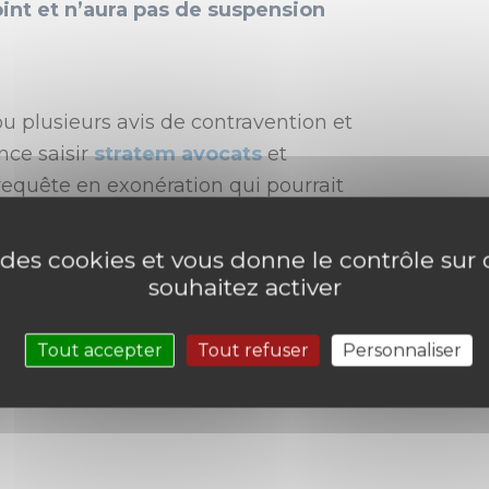
int et n’aura pas de suspension
 plusieurs avis de contravention et
ence saisir
stratem avocats
et
equête en exonération qui pourrait
e des cookies et vous donne le contrôle su
ier
, reste à votre entière disposition
souhaitez activer
Tout accepter
Tout refuser
Personnaliser
Facebook
Twitter
Linkedin