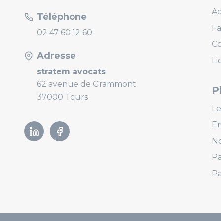
Ad
Téléphone
Fa
02 47 60 12 60
C
Adresse
Li
stratem avocats
62 avenue de Grammont
P
37000 Tours
Le
E
Linkedin
Facebook
No
Pa
Pa