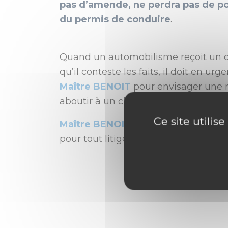
pas d’amende, ne perdra pas de po
du permis de conduire
.
Quand un automobilisme reçoit un ou
qu’il conteste les faits, il doit en urg
Maître BENOIT
pour envisager une r
aboutir à un classement sans suite.
Ce site utilis
Maître BENOIT
, expert en
droit rout
pour tout litige en
droit routier
.