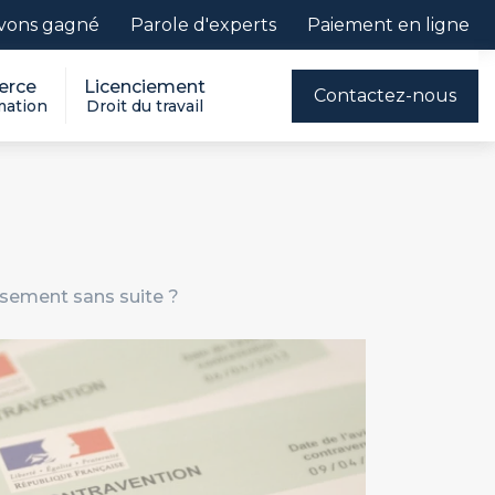
vons gagné
Parole d'experts
Paiement en ligne
rce
Licenciement
Contactez-nous
ation
Droit du travail
ssement sans suite ?