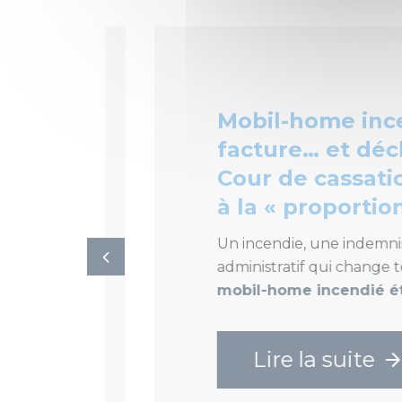
Mobil-home incendi
facture… et déchéanc
Cour de cassation f
à la « proportionnali
Un incendie, une indemnisation 
administratif qui change tout :
l
mobil-home incendié était fa
Lire la suite