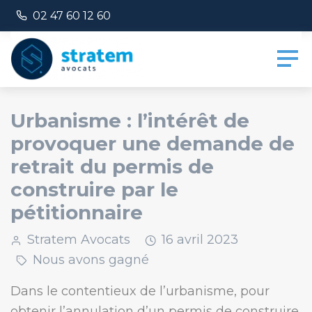
Panneau de gestion des cookies
Numéro de téléphone :
02 47 60 12 60
Urbanisme : l’intérêt de
provoquer une demande de
retrait du permis de
construire par le
pétitionnaire
Stratem Avocats
16
avril
2023
Nous avons gagné
Dans le contentieux de l’urbanisme, pour
obtenir l’annulation d’un permis de construire,