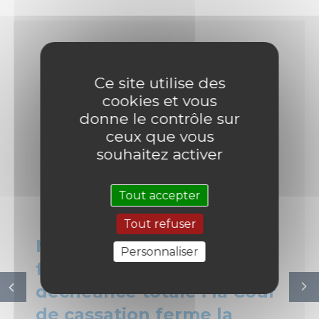
Ce site utilise des
cookies et vous
donne le contrôle sur
ceux que vous
souhaitez activer
Tout accepter
Tout refuser
Mobil-home incendié,
Personnaliser
fausse facture… et
déchéance totale : la Cour
de cassation ferme la