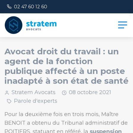
Panneau de gestion des cookies
Numéro de téléphone :
02 47 60 12 60
Avocat droit du travail : un
agent de la fonction
publique affecté à un poste
inadapté à son état de santé
Stratem Avocats
08
octobre
2021
Parole d'experts
Pour la deuxième fois en trois mois, Maître
BENOIT a obtenu du Tribunal administratif de
POITIERS, statuant en référé, la
suspension