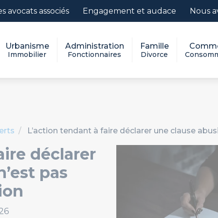
es avocats associés
Engagement et audace
Nous a
Urbanisme
Administration
Famille
Comme
Immobilier
Fonctionnaires
Divorce
Consomm
erts
L’action tendant à faire déclarer une clause abu
aire déclarer
n’est pas
ion
26