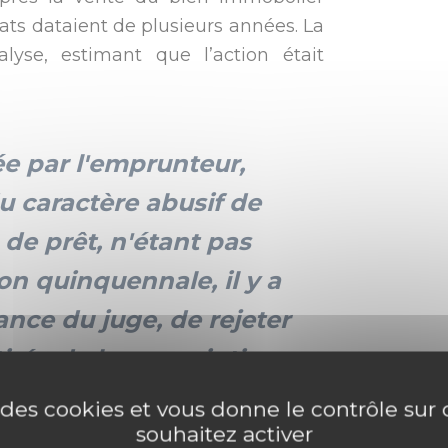
ats dataient de plusieurs années. La
alyse, estimant que l’action était
 par l'emprunteur,
u caractère abusif de
 de prêt, n'étant pas
on quinquennale, il y a
ance du juge, de rejeter
tirée de la prescription
ce se poursuivra devant
e des cookies et vous donne le contrôle su
souhaitez activer
ntre la Banque populaire