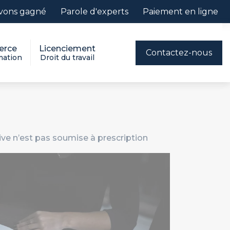
vons gagné
Parole d'experts
Paiement en ligne
rce
Licenciement
Contactez-nous
ation
Droit du travail
sive n’est pas soumise à prescription