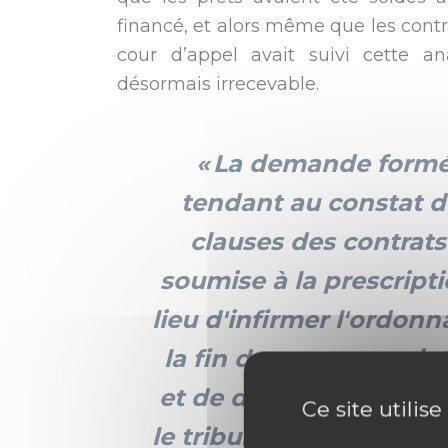
financé, et alors même que les contr
cour d’appel avait suivi cette an
désormais irrecevable.
La demande formée
tendant au constat d
clauses des contrats
soumise à la prescripti
lieu d'infirmer l'ordonn
la fin de non-recevoir 
et de dire que l'instan
Ce site utilis
le tribunal judiciaire e