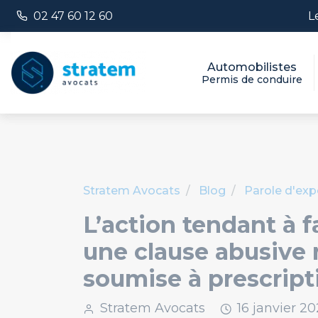
Panneau de gestion des cookies
Numéro de téléphone :
L
02 47 60 12 60
Automobilistes
Permis de conduire
Stratem Avocats
Blog
Parole d'exp
L’action tendant à f
une clause abusive 
soumise à prescript
Stratem Avocats
16
janvier
20