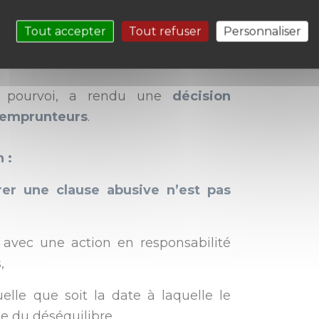
runteur
Tout accepter
Tout refuser
Personnaliser
u pourvoi, a rendu une
décision
s emprunteurs
.
 :
arer une clause abusive n’est pas
 avec une action en responsabilité
,
uelle que soit la date à laquelle le
 du déséquilibre.