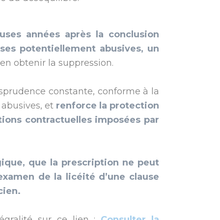
es années après la conclusion
ses potentiellement abusives, un
en obtenir la suppression.
risprudence constante, conforme à la
 abusives, et
renforce la protection
ions contractuelles imposées par
ique, que la prescription ne peut
examen de la licéité d’une clause
cien.
égralité sur ce lien :
Consulter la