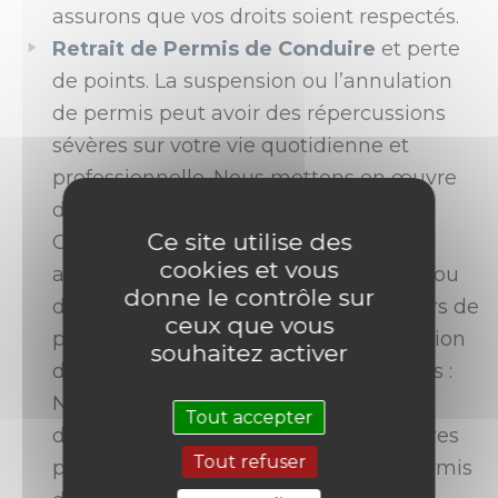
assurons que vos droits soient respectés.
Retrait de Permis de Conduire
et perte
de points. La suspension ou l’annulation
de permis peut avoir des répercussions
sévères sur votre vie quotidienne et
professionnelle. Nous mettons en œuvre
des stratégies autour de 3 axes:
Ce site utilise des
Contestation de la mesure : Nous
cookies et vous
analysons les motifs de la suspension ou
donne le contrôle sur
de l’annulation et cherchons les erreurs de
ceux que vous
procédure pouvant entraîner l’annulation
souhaitez activer
de la sanction; Récupération du permis :
Nous vous accompagnons dans les
Tout accepter
démarches administratives et judiciaires
Tout refuser
pour obtenir la restitution de votre permis