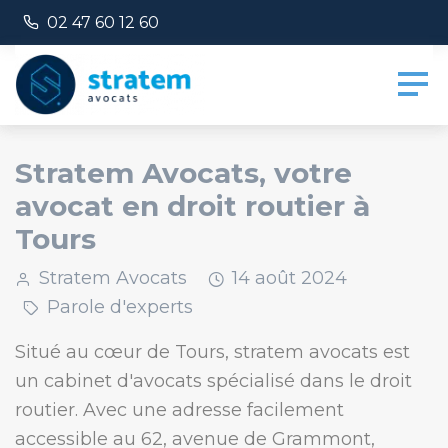
Panneau de gestion des cookies
Numéro de téléphone :
02 47 60 12 60
Stratem Avocats, votre
avocat en droit routier à
Tours
Stratem Avocats
14
août
2024
Parole d'experts
Situé au cœur de Tours, stratem avocats est
un cabinet d'avocats spécialisé dans le droit
routier. Avec une adresse facilement
accessible au 62, avenue de Grammont,