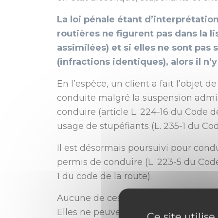
La loi pénale étant d’interprétation
routières ne figurent pas dans la li
assimilées) et si elles ne sont pa
(infractions identiques), alors il n’
En l’espèce, un client a fait l’objet
conduite malgré la suspension admin
conduire (article L. 224-16 du Code d
usage de stupéfiants (L. 235-1 du Cod
Il est désormais poursuivi pour cond
permis de conduire (L. 223-5 du Code d
1 du code de la route).
Aucune de ces quatre infractions n’
Elles ne peuvent donc pas être cons
Ce site utilis