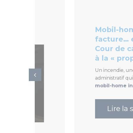
Mobil-home incendi
facture… et déchéanc
Cour de cassation f
à la « proportionnali
Un incendie, une indemnisation 
administratif qui change tout :
l
mobil-home incendié était fa
Lire la suite