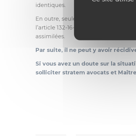
identiques.
En outre, seule la conduite malgré u
l’article 132-16-2 du Code pénal lista
assimilées.
Par suite, il ne peut y avoir récidiv
Si vous avez un doute sur la situat
solliciter stratem avocats et Maît