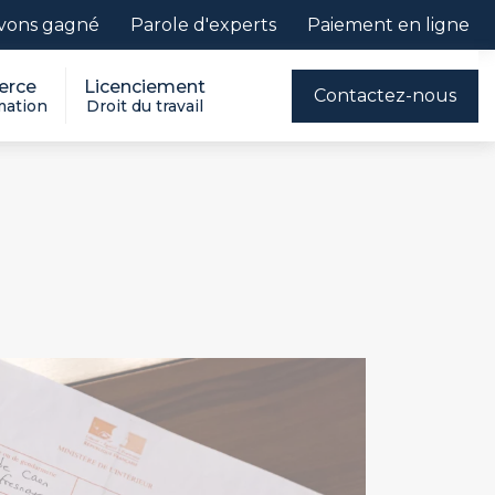
vons gagné
Parole d'experts
Paiement en ligne
rce
Licenciement
Contactez-nous
ation
Droit du travail