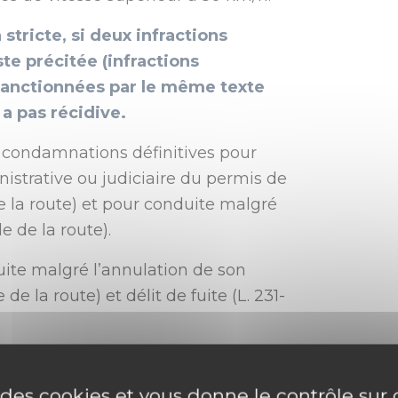
 stricte, si deux infractions
ste précitée (infractions
s sanctionnées par le même texte
y a pas récidive.
 de condamnations définitives pour
istrative ou judiciaire du permis de
e la route) et pour conduite malgré
e de la route).
uite malgré l’annulation de son
e la route) et délit de fuite (L. 231-
est sanctionnée par le même texte.
idérées comme étant des infractions
e des cookies et vous donne le contrôle su