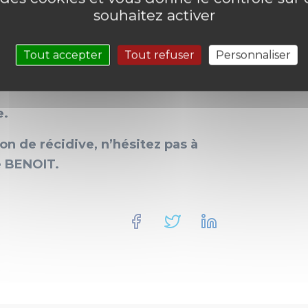
souhaitez activer
sage de stupéfiants est visée à
Tout accepter
Tout refuser
Personnaliser
nt les infractions pouvant être
e.
ion de récidive, n’hésitez pas à
re BENOIT.
Facebook
Twitter
Linkedin