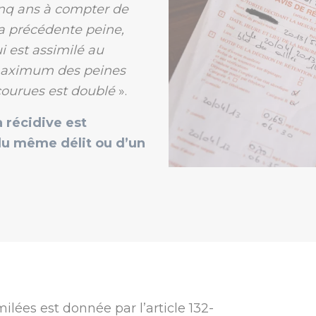
inq ans à compter de
 la précédente peine,
ui est assimilé au
e maximum des peines
ourues est doublé
».
a récidive est
 du même délit ou d’un
milées est donnée par l’article 132-