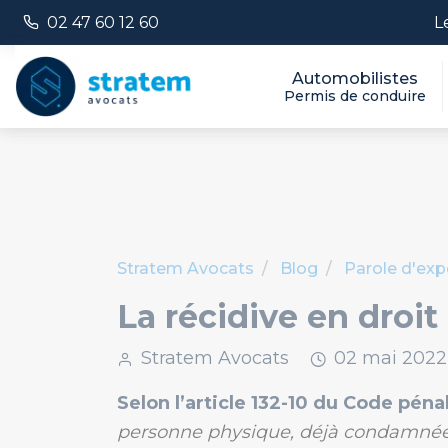
Panneau de gestion des cookies
Numéro de téléphone :
L
02 47 60 12 60
Automobilistes
Permis de conduire
Stratem Avocats
Blog
Parole d'exp
La récidive en droit
Stratem Avocats
02
mai
2022
Selon l’article 132-10 du Code péna
personne physique, déjà condamnée