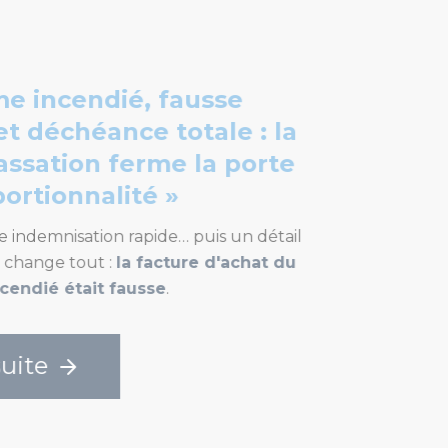
é, fausse
e totale : la
erme la porte
té »
rapide… puis un détail
a facture d'achat du
usse
.