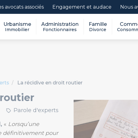
es avocats associés
Engagement et audace
Nous a
Urbanisme
Administration
Famille
Comme
Immobilier
Fonctionnaires
Divorce
Consomm
erts
La récidive en droit routier
 routier
Parole d'experts
l,
«
Lorsqu’une
 définitivement pour