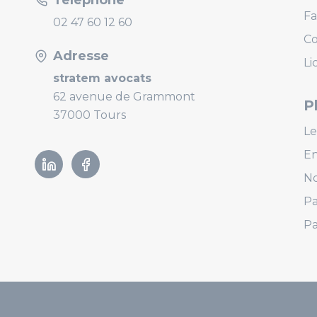
Fa
02 47 60 12 60
C
Adresse
Li
stratem avocats
62 avenue de Grammont
P
37000 Tours
Le
E
Linkedin
Facebook
No
Pa
Pa