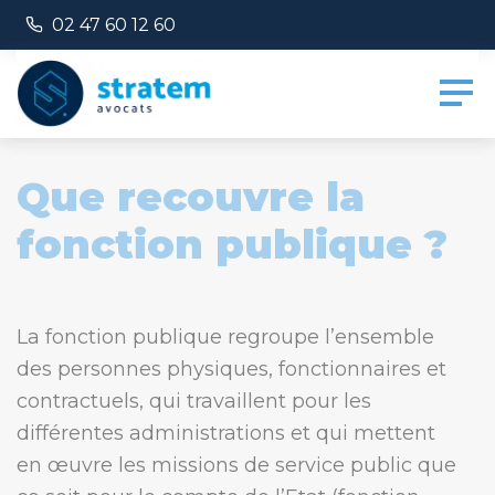
Panneau de gestion des cookies
Numéro de téléphone :
02 47 60 12 60
Que recouvre la
fonction publique ?
La fonction publique regroupe l’ensemble
des personnes physiques, fonctionnaires et
contractuels, qui travaillent pour les
différentes administrations et qui mettent
en œuvre les missions de service public que