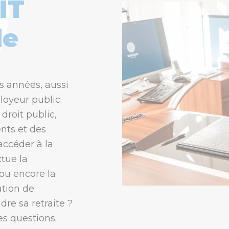
IT
le
s années, aussi
loyeur public.
droit public,
ents et des
ccéder à la
tue la
 ou encore la
ation de
re sa retraite ?
es questions.