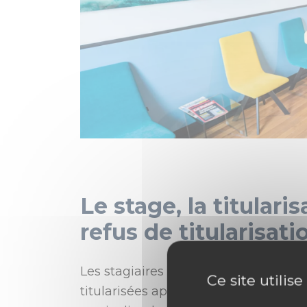
Le stage, la titulari
refus de titularisat
Les stagiaires de la fonction publiqu
Ce site utilis
titularisées après la période probato