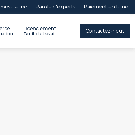
vons gagné
Parole d'experts
Paiement en ligne
rce
Licenciement
Contactez-nous
ation
Droit du travail