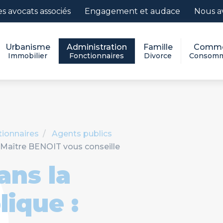
es avocats associés
Engagement et audace
Nous a
Urbanisme
Administration
Famille
Comme
Immobilier
Fonctionnaires
Divorce
Consomm
tionnaires
Agents publics
 : Maître BENOIT vous conseille
ans la
lique :