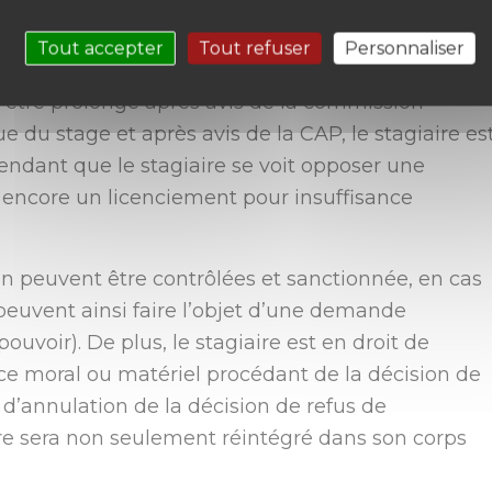
attachés. Le stage a donc pour but de vérifier
ercer ses futures fonctions. La durée habituelle du
Tout accepter
Tout refuser
Personnaliser
lon les statuts particuliers de chaque corps de
s être prolongé après avis de la commission
ue du stage et après avis de la CAP, le stagiaire est
ependant que le stagiaire se voit opposer une
ou encore un licenciement pour insuffisance
ion peuvent être contrôlées et sanctionnée, en cas
t peuvent ainsi faire l’objet d’une demande
uvoir). De plus, le stagiaire est en droit de
e moral ou matériel procédant de la décision de
as d’annulation de la décision de refus de
iaire sera non seulement réintégré dans son corps