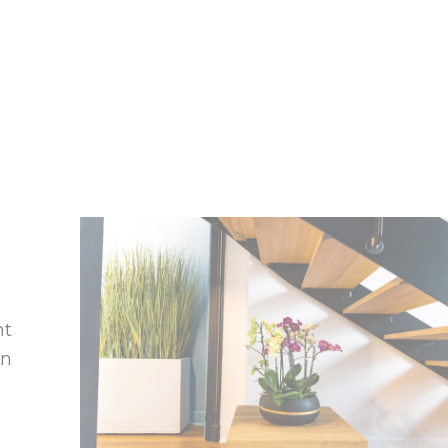
nt
on