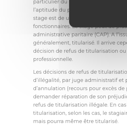
particulier du corps auquel ils sont r
l’aptitude du postulant titulaire à ex
stage est de un an mais elle varie se
fonctionnaires. Le stage peut de plu
administrative paritaire (CAP). A l’iss
généralement, titularisé. Il arrive c
décision de refus de titularisation 
professionnelle.
Les décisions de refus de titularisat
d’illégalité, par juge administratif e
d’annulation (recours pour excès de po
demander réparation de son préjudic
refus de titularisation illégale. En c
titularisation, selon les cas, le stag
mais pourra même être titularisé.