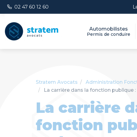
Panneau de gestion des cookies
Numéro de téléphone :
L
02 47 60 12 60
Automobilistes
Permis de conduire
Stratem Avocats
Administration
Fonc
La carrière dans la fonction publique
La carrière d
fonction pub